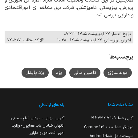
همچنین در این نشست وضعیت املاک مازاد اداره کل آموزش و
پرورش، بهزیستی، دامپزشکی، شرکت برق منطقه ای، اموراقتصادی
و دارایی بررسی شد.
تاریخ انتشار: ۲۲ اردیبهشت ۱۴۰۵ - ۰۷:۲۳
آخرین بروزرسانی: ۲۲ اردیبهشت ۱۴۰۵ - ۱۰:۲۸
کد مطلب: 740217
برچسب‌ها
مولدسازی
تامین مالی
یزد
یزد پایدار
مشخصات شما
راه های ارتباطی
آی‌پی شما:
216.73.217.109
آدرس: تهران - میدان امام خمینی-
انتهای خیابان باب همایون- وزارت
مرورگر شما:
131.0.0.0 Chrome
امور اقتصادی و دارایی
سیستم‌عامل شما:
Android