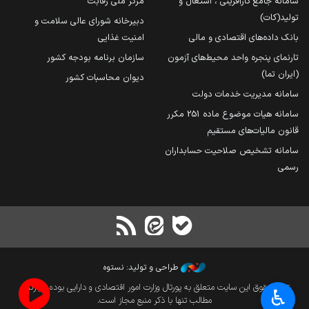
سامانه جامع کارآفرینی ، اشتغال و
مرکز ملی رقابت
تولید(کات)
دبیرخانه شورای عالی سلامت و
بانک داده‌های اقتصادی و مالی
امنیت غذایی
تارنمای پنجره واحد محیط‌های آزمون
سازمان برنامه بودجه کشور
(ایران تما)
دیوان محاسبات کشور
سامانه مدیریت خدمات دولت
سامانه هیات موضوع ماده 251 مکرر
قانون مالیات‌های مستقیم
سامانه تشخیص صلاحیت حسابداران
رسمی
طراحی و تولید: نستوه
تمام حقوق این سایت متعلق به پورتال وزارت امور اقتصادی و دارایی بوده و بازنشر
♿︎
مطالب تنها با ذکر منبع مجاز است.