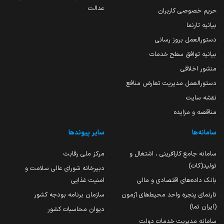
عدالت
حریم خصوصی کاربران
بیانیه تارنما
دستورالعمل بروز رسانی
بیانیه توافق سطح خدمات
منشور اخلاقی
دستورالعمل مدیریت تعارض منافع
نقشه سایت
مناقصه و مزایده
سامانه‌ها
سایر پیوندها
سامانه جامع کارآفرینی ، اشتغال و
مرکز ملی رقابت
تولید(کات)
دبیرخانه شورای عالی سلامت و
بانک داده‌های اقتصادی و مالی
امنیت غذایی
تارنمای پنجره واحد محیط‌های آزمون
سازمان برنامه بودجه کشور
(ایران تما)
دیوان محاسبات کشور
سامانه مدیریت خدمات دولت