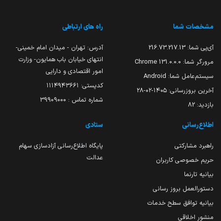
مشخصات شما
راه های ارتباطی
آی‌پی شما:
216.73.217.13
آدرس: تهران - میدان امام خمینی-
انتهای خیابان باب همایون- وزارت
مرورگر شما:
131.0.0.0 Chrome
امور اقتصادی و دارایی
سیستم‌عامل شما:
Android
کدپستی: ۱۱۱۴۹۴۳۶۶۱
آخرین بروزرسانی:
۱۴۰۵-۰۲-۲۸
شماره تماس : 39909000
بازدید:
82
اطلاع‌رسانی
ستادی
راهبرد مشارکتی
پایگاه اطلاع‌رسانی آزادسازی سهام
عدالت
حریم خصوصی کاربران
بیانیه تارنما
دستورالعمل بروز رسانی
بیانیه توافق سطح خدمات
منشور اخلاقی