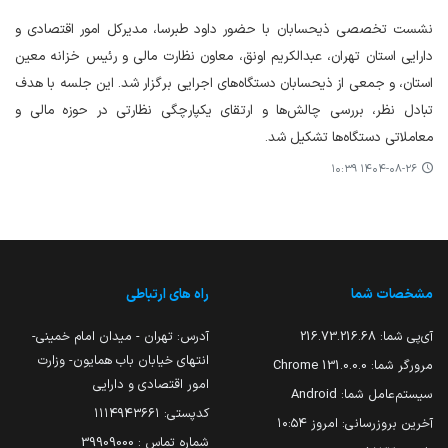
نشست تخصصی ذیحسابان با حضور داود طبرسا، مدیرکل امور اقتصادی و
دارایی استان تهران، عبدالکریم اونق، معاون نظارت مالی و رئیس خزانه معین
استان، و جمعی از ذیحسابان دستگاه‌های اجرایی برگزار شد. این جلسه با هدف
تبادل نظر، بررسی چالش‌ها و ارتقای یکپارچگی نظارتی در حوزه مالی و
معاملاتی دستگاه‌ها تشکیل شد.
۱۴۰۴-۰۸-۲۶ ۱۰:۳۹
مشخصات شما
راه های ارتباطی
آی‌پی شما:
216.73.216.68
آدرس: تهران - میدان امام خمینی-
انتهای خیابان باب همایون- وزارت
مرورگر شما:
131.0.0.0 Chrome
امور اقتصادی و دارایی
سیستم‌عامل شما:
Android
کدپستی: ۱۱۱۴۹۴۳۶۶۱
آخرین بروزرسانی:
امروز ۱۰:۵۴
شماره تماس : 39909000