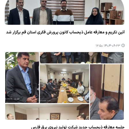
آئین تکریم و معارفه عامل ذیحساب کانون پرورش فکری استان قم برگزار شد
۱۴۰۴-۰۹-۲۳ ۱۲:۵۰
جلسه معارفه ذیحساب جدید شرکت تولید نیروی برق فارس