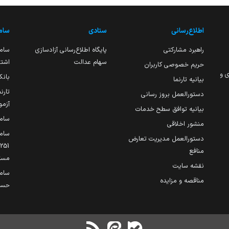
اطلاع‌رسانی
ستادی
ساما
راهبرد مشارکتی
پایگاه اطلاع‌رسانی آزادسازی
ساما
سهام عدالت
اشتغ
حریم خصوصی کاربران
ی و
بانک
بیانیه تارنما
تارن
دستورالعمل بروز رسانی
آزمو
بیانیه توافق سطح خدمات
سام
منشور اخلاقی
ساما
دستورالعمل مدیریت تعارض
منافع
مست
نقشه سایت
سام
مناقصه و مزایده
حساب