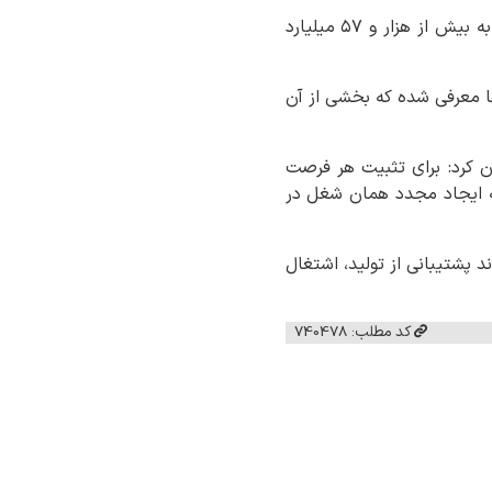
ذاکریان همچنین به عملکرد تسهیلات تبصره ۱۸ اشاره کرد و گفت: میزان پرداختی‌ها در این بخش به بیش از هزار و ۵۷ میلیارد
ی به ارزش ۱۳۸ میلیارد تومان به بانک‌ها معرفی شده که بخشی از آن
 کرد: برای تثبیت هر فرصت
ود، در حالی که ایجاد مجدد همان شغل در
د پشتیبانی از تولید، اشتغال
کد مطلب: 740478