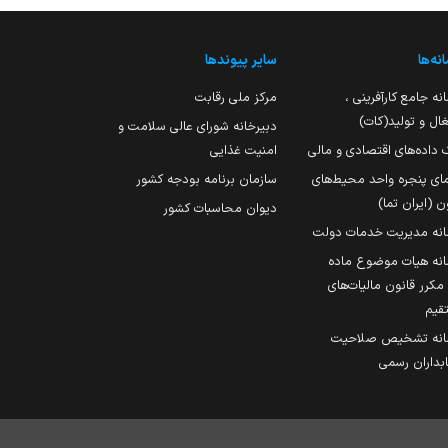
نه‌ها
سایر پیوندها
نه جامع کارآفرینی ،
مرکز ملی رقابت
ال و تولید(کات)
دبیرخانه شورای عالی سلامت و
 داده‌های اقتصادی و مالی
امنیت غذایی
مای پنجره واحد محیط‌های
سازمان برنامه بودجه کشور
ن (ایران تما)
دیوان محاسبات کشور
انه مدیریت خدمات دولت
نه هیات موضوع ماده
251 مکرر قانون مالیات‌های
قیم
انه تشخیص صلاحیت
داران رسمی