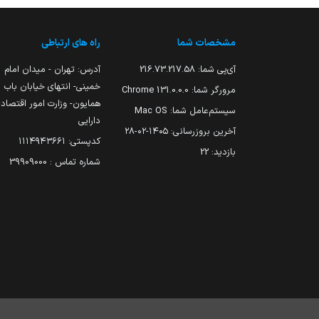
مشخصات شما
راه های ارتباطی
آی‌پی شما:
216.73.217.58
آدرس: تهران - میدان امام
خمینی- انتهای خیابان باب
مرورگر شما:
131.0.0.0 Chrome
همایون- وزارت امور اقتصاد
سیستم‌عامل شما:
Mac OS
دارایی
آخرین بروزرسانی:
۱۴۰۵-۰۲-۲۸
کدپستی: ۱۱۱۴۹۴۳۶۶۱
بازدید:
22
شماره تماس : 39909000