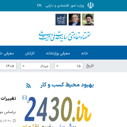
وزارت امور اقتصادی و دارایی
EN
خانه
معرفی وزارتخانه
کارکنان
معرفی خ
تاریخ
15
مرداد
1405
بهبود محیط کسب و کار
تغییرات ن
براساس مواد ۲۴ و ۳۰ قانون بهبود مستمر محیط کسب و کار، ادارات حق ندارند با تغییر ناگهانی مقررات و رویه‌های ادار
-۰۴-۳۰ ۱۱:۰۱