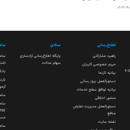
۱۴۰۴
اطلاع‌رسانی
ستادی
ساما
راهبرد مشارکتی
پایگاه اطلاع‌رسانی آزادسازی
ساما
سهام عدالت
اشتغ
حریم خصوصی کاربران
ی و
بانک
بیانیه تارنما
تارن
دستورالعمل بروز رسانی
آزمو
بیانیه توافق سطح خدمات
سام
منشور اخلاقی
ساما
دستورالعمل مدیریت تعارض
منافع
مست
نقشه سایت
سام