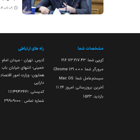
-۰۷-۰۹ ۰۹:۲۹
مشخصات شما
راه های ارتباطی
آی‌پی شما:
216.73.217.43
آدرس: تهران - میدان امام
خمینی- انتهای خیابان باب
مرورگر شما:
131.0.0.0 Chrome
همایون- وزارت امور اقتصاد
سیستم‌عامل شما:
Mac OS
دارایی
آخرین بروزرسانی:
امروز ۱۱:۲۶
کدپستی: ۱۱۱۴۹۴۳۶۶۱
بازدید:
1523
شماره تماس : 39909000