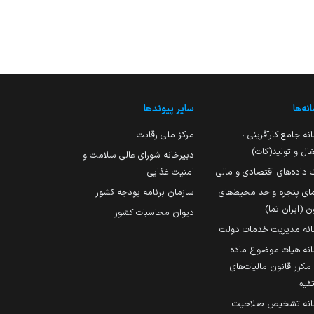
نه‌ها
سایر پیوندها
نه جامع کارآفرینی ،
مرکز ملی رقابت
ال و تولید(کات)
دبیرخانه شورای عالی سلامت و
 داده‌های اقتصادی و مالی
امنیت غذایی
مای پنجره واحد محیط‌های
سازمان برنامه بودجه کشور
ن (ایران تما)
دیوان محاسبات کشور
انه مدیریت خدمات دولت
نه هیات موضوع ماده
251 مکرر قانون مالیات‌های
قیم
انه تشخیص صلاحیت