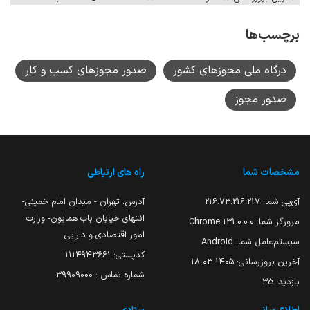
برچسب‌ها
درگاه ملی مجوزهای کشور
صدور مجوزهای کسب و کار
صدور مجوز
مشخصات شما
راه های ارتباطی
آی‌پی شما:
216.73.216.217
آدرس: تهران - میدان امام خمینی-
انتهای خیابان باب همایون- وزارت
مرورگر شما:
131.0.0.0 Chrome
امور اقتصادی و دارایی
سیستم‌عامل شما:
Android
کدپستی: ۱۱۱۴۹۴۳۶۶۱
آخرین بروزرسانی:
۱۴۰۵-۰۳-۱۸
شماره تماس : 39909000
بازدید:
35