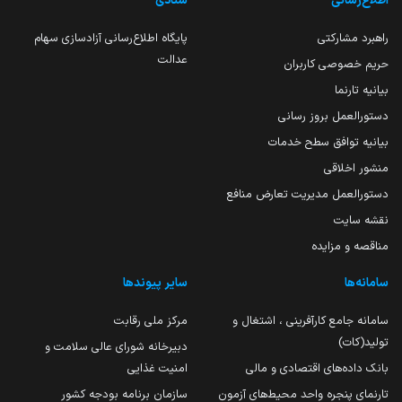
اطلاع‌رسانی
ستادی
راهبرد مشارکتی
پایگاه اطلاع‌رسانی آزادسازی سهام
عدالت
حریم خصوصی کاربران
بیانیه تارنما
دستورالعمل بروز رسانی
بیانیه توافق سطح خدمات
منشور اخلاقی
دستورالعمل مدیریت تعارض منافع
نقشه سایت
مناقصه و مزایده
سامانه‌ها
سایر پیوندها
سامانه جامع کارآفرینی ، اشتغال و
مرکز ملی رقابت
تولید(کات)
دبیرخانه شورای عالی سلامت و
بانک داده‌های اقتصادی و مالی
امنیت غذایی
تارنمای پنجره واحد محیط‌های آزمون
سازمان برنامه بودجه کشور