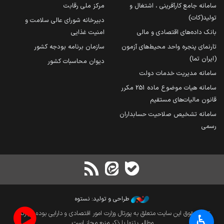
سامانه جامع کارآفرینی ، اشتغال و
مرکز ملی رقابت
تولید(کات)
دبیرخانه شورای عالی سلامت و
بانک داده‌های اقتصادی و مالی
امنیت غذایی
تارنمای پنجره واحد محیط‌های آزمون
سازمان برنامه بودجه کشور
(ایران تما)
دیوان محاسبات کشور
سامانه مدیریت خدمات دولت
سامانه هیات موضوع ماده 251 مکرر
قانون مالیات‌های مستقیم
سامانه تشخیص صلاحیت حسابداران
رسمی
طراحی و تولید: نستوه
تمام حقوق این سایت متعلق به پورتال وزارت امور اقتصادی و دارایی بوده و بازنشر
♿︎
مطالب تنها با ذکر منبع مجاز است.