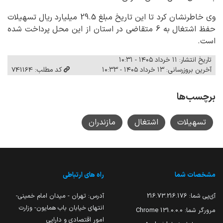
وی خاطرنشان کرد تا این تاریخ مبلغ 29.5 میلیارد ریال تسهیلات
حفظ اشتغال به 6 متقاضی در استان از این محل پرداخت شده
است.
تاریخ انتشار: ۱۱ خرداد ۱۴۰۵ - ۱۰:۳۱
آخرین بروزرسانی: ۱۳ خرداد ۱۴۰۵ - ۱۰:۳۳
کد مطلب: 741164
برچسب‌ها
تسهیلات
اشتغال
مازندران
مشخصات شما
راه های ارتباطی
آی‌پی شما:
216.73.216.176
آدرس: تهران - میدان امام خمینی-
انتهای خیابان باب همایون- وزارت
مرورگر شما:
131.0.0.0 Chrome
امور اقتصادی و دارایی