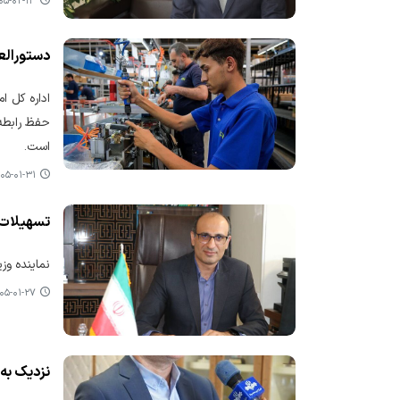
-۰۲-۱۳ ۱۲:۲۴
دستورالع
اداره کل ا
حفظ رابطه 
است.
۵-۰۱-۳۱ ۰۸:۳۱
تسهیلات 
نماینده وز
۵-۰۱-۲۷ ۱۳:۵۳
نزدیک به ۹.۵ میلیارد ریال تسهیلات کارآفرینی در گیلان پرداخت