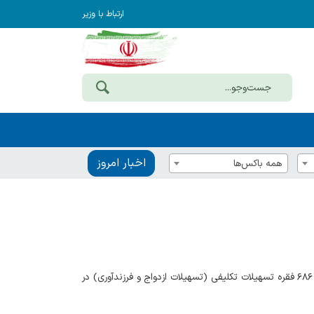
ارتباط با وزیر
اخبار امروز
همه باکس‌ها
مدیرکل امور اقتصادی و دارایی خراسان رضوی گفت: طی دو ماهه ابتدای سال جاری ۱۱ هزار و ۶۸۶ فقره تسهیلات تکلیفی (تسهیلات ازدواج و فرزندآوری) در