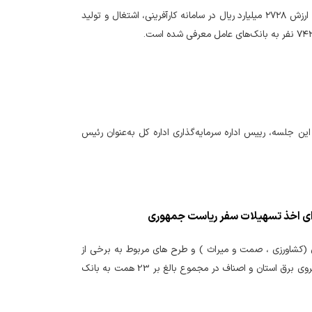
مدیرکل امور اقتصادی و دارایی استان گیلان از ثبت ۳۸۵ درخواست تسهیلات حفظ اشتغال به ارزش ۲۷۲۸ میلیارد ریال در سامانه کارآفرینی، اشتغال و تولید
مربوط به تسهیلات شرایط اضطرار در سال ۱۴۰۵ برگزار شد. در این جلسه، رییس اداره سرمایه‌گذاری اداره کل به‌عنوان رئیس
2 طرح در حوزه های مختلف اقتصادی (کشاورزی ، صمت و میراث ) و طرح های مربوط به برخی از
دستگاه ها از جمله ورزش و جوانان، دانشگاه علوم پزشکی، پارک علم و فناوری و شرکت توزیع نیروی برق استان و اصناف در مجموع بالغ بر 23 همت به بانک