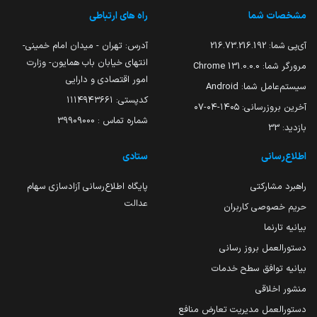
مشخصات شما
راه های ارتباطی
آی‌پی شما:
216.73.216.192
آدرس: تهران - میدان امام خمینی-
انتهای خیابان باب همایون- وزارت
مرورگر شما:
131.0.0.0 Chrome
امور اقتصادی و دارایی
سیستم‌عامل شما:
Android
کدپستی: ۱۱۱۴۹۴۳۶۶۱
آخرین بروزرسانی:
۱۴۰۵-۰۴-۰۷
شماره تماس : 39909000
بازدید:
33
اطلاع‌رسانی
ستادی
راهبرد مشارکتی
پایگاه اطلاع‌رسانی آزادسازی سهام
عدالت
حریم خصوصی کاربران
بیانیه تارنما
دستورالعمل بروز رسانی
بیانیه توافق سطح خدمات
منشور اخلاقی
دستورالعمل مدیریت تعارض منافع