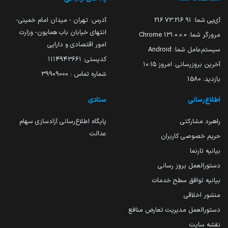
آی‌پی شما:
216.73.216.91
آدرس: تهران - میدان امام خمینی-
انتهای خیابان باب همایون- وزارت
مرورگر شما:
131.0.0.0 Chrome
امور اقتصادی و دارایی
سیستم‌عامل شما:
Android
کدپستی: ۱۱۱۴۹۴۳۶۶۱
آخرین بروزرسانی:
امروز ۱۰:۱۵
شماره تماس : 39909000
بازدید:
1580
اطلاع‌رسانی
ستادی
راهبرد مشارکتی
پایگاه اطلاع‌رسانی آزادسازی سهام
عدالت
حریم خصوصی کاربران
بیانیه تارنما
دستورالعمل بروز رسانی
بیانیه توافق سطح خدمات
منشور اخلاقی
دستورالعمل مدیریت تعارض منافع
نقشه سایت