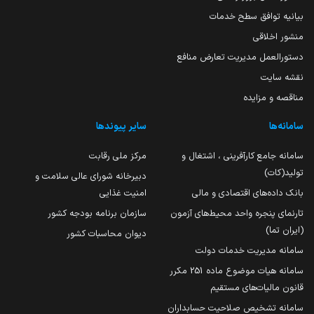
بیانیه توافق سطح خدمات
منشور اخلاقی
دستورالعمل مدیریت تعارض منافع
نقشه سایت
مناقصه و مزایده
سامانه‌ها
سایر پیوندها
سامانه جامع کارآفرینی ، اشتغال و
مرکز ملی رقابت
تولید(کات)
دبیرخانه شورای عالی سلامت و
بانک داده‌های اقتصادی و مالی
امنیت غذایی
تارنمای پنجره واحد محیط‌های آزمون
سازمان برنامه بودجه کشور
(ایران تما)
دیوان محاسبات کشور
سامانه مدیریت خدمات دولت
سامانه هیات موضوع ماده 251 مکرر
قانون مالیات‌های مستقیم
سامانه تشخیص صلاحیت حسابداران