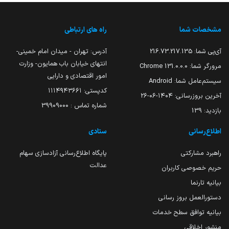
مشخصات شما
راه های ارتباطی
آی‌پی شما:
216.73.217.135
آدرس: تهران - میدان امام خمینی-
انتهای خیابان باب همایون- وزارت
مرورگر شما:
131.0.0.0 Chrome
امور اقتصادی و دارایی
سیستم‌عامل شما:
Android
کدپستی: ۱۱۱۴۹۴۳۶۶۱
آخرین بروزرسانی:
۱۴۰۴-۰۶-۲۶
شماره تماس : 39909000
بازدید:
139
اطلاع‌رسانی
ستادی
راهبرد مشارکتی
پایگاه اطلاع‌رسانی آزادسازی سهام
عدالت
حریم خصوصی کاربران
بیانیه تارنما
دستورالعمل بروز رسانی
بیانیه توافق سطح خدمات
منشور اخلاقی