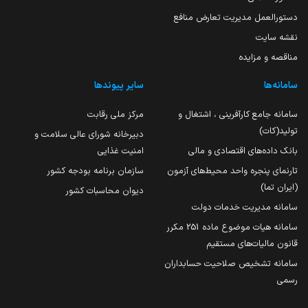
دستورالعمل مدیریت تعارض منافع
نقشه سایت
مناقصه و مزایده
سامانه‌ها
سایر پیوندها
سامانه جامع کارآفرینی ، اشتغال و
مرکز ملی رقابت
تولید(کات)
دبیرخانه شورای عالی سلامت و
بانک داده‌های اقتصادی و مالی
امنیت غذایی
تارنمای پنجره واحد محیط‌های آزمون
سازمان برنامه بودجه کشور
(ایران تما)
دیوان محاسبات کشور
سامانه مدیریت خدمات دولت
سامانه هیات موضوع ماده 251 مکرر
قانون مالیات‌های مستقیم
سامانه تشخیص صلاحیت حسابداران
رسمی