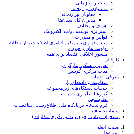
ساختار سازمانی
مسئولان وزارتخانه
معاونان وزارتخانه
مدیران کل استان‌ها
اهداف و وظایف
استراتژی توسعه دولت الکترونیک
قوانین و مقررات
سند معماری با رویکرد فناوری اطلاعات و ارتباطات
اولویت های راهبردی
منشور اخلاقی اقتصاد برای همه
کارکنان
تعاونی مسکن ایثارگران
هیات مرکزی گزینش
معرفی خدمات
شفافیت و داده‌های باز
خدمات دستگاه‌های زیرمجموعه
گزارشات آماری خدمات
نظرسنجی
فرم ثبت‌نام در پایگاه ملی اطلاع‌رسانی مناقصات
سامانه شفافیت
پیشخوان ارباب رجوع (ثبت و پیگیری مکاتبات)
صفحه اصلی
استان‌ها