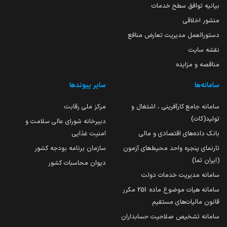
بیانیه توافق سطح خدمات
منشور اخلاقی
دستورالعمل مدیریت تعارض منافع
نقشه سایت
مناقصه و مزایده
سامانه‌ها
سایر پیوندها
سامانه جامع کارآفرینی ، اشتغال و
مرکز ملی رقابت
تولید(کات)
دبیرخانه شورای عالی سلامت و
بانک داده‌های اقتصادی و مالی
امنیت غذایی
تارنمای پنجره واحد محیط‌های آزمون
سازمان برنامه بودجه کشور
(ایران تما)
دیوان محاسبات کشور
سامانه مدیریت خدمات دولت
سامانه هیات موضوع ماده 251 مکرر
قانون مالیات‌های مستقیم
سامانه تشخیص صلاحیت حسابداران