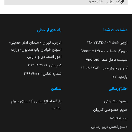
کد مطلب: 732096
مشخصات شما
راه های ارتباطی
آی‌پی شما:
216.73.216.104
آدرس: تهران - میدان امام خمینی-
انتهای خیابان باب همایون- وزارت
مرورگر شما:
131.0.0.0 Chrome
امور اقتصادی و دارایی
سیستم‌عامل شما:
Android
کدپستی: ۱۱۱۴۹۴۳۶۶۱
آخرین بروزرسانی:
۱۴۰۴-۰۸-۱۶
شماره تماس : 39909000
بازدید:
102
اطلاع‌رسانی
ستادی
راهبرد مشارکتی
پایگاه اطلاع‌رسانی آزادسازی سهام
عدالت
حریم خصوصی کاربران
بیانیه تارنما
دستورالعمل بروز رسانی