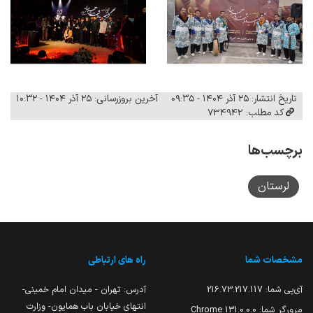
تاریخ انتشار: ۲۵ آذر ۱۴۰۴ - ۰۹:۳۵
آخرین بروزرسانی: ۲۵ آذر ۱۴۰۴ - ۱۰:۳۲
کد مطلب: 734942
برچسب‌ها
لرستان
مشخصات شما
راه های ارتباطی
آی‌پی شما:
216.73.217.117
آدرس: تهران - میدان امام خمینی-
انتهای خیابان باب همایون- وزارت
مرورگر شما:
131.0.0.0 Chrome