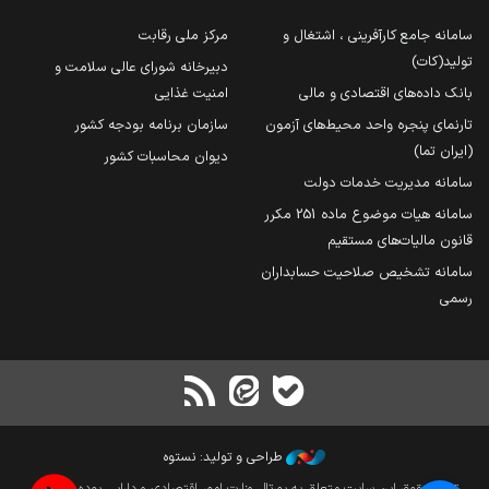
سامانه جامع کارآفرینی ، اشتغال و
مرکز ملی رقابت
تولید(کات)
دبیرخانه شورای عالی سلامت و
بانک داده‌های اقتصادی و مالی
امنیت غذایی
تارنمای پنجره واحد محیط‌های آزمون
سازمان برنامه بودجه کشور
(ایران تما)
دیوان محاسبات کشور
سامانه مدیریت خدمات دولت
سامانه هیات موضوع ماده 251 مکرر
قانون مالیات‌های مستقیم
سامانه تشخیص صلاحیت حسابداران
رسمی
طراحی و تولید: نستوه
تمام حقوق این سایت متعلق به پورتال وزارت امور اقتصادی و دارایی بوده و بازنشر