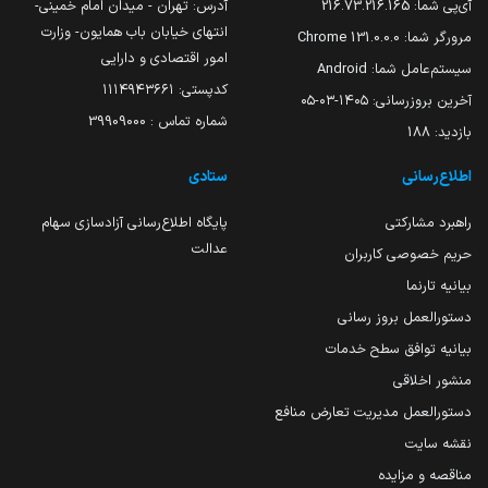
آی‌پی شما:
216.73.216.165
آدرس: تهران - میدان امام خمینی-
انتهای خیابان باب همایون- وزارت
مرورگر شما:
131.0.0.0 Chrome
امور اقتصادی و دارایی
سیستم‌عامل شما:
Android
کدپستی: ۱۱۱۴۹۴۳۶۶۱
آخرین بروزرسانی:
۱۴۰۵-۰۳-۰۵
شماره تماس : 39909000
بازدید:
188
اطلاع‌رسانی
ستادی
راهبرد مشارکتی
پایگاه اطلاع‌رسانی آزادسازی سهام
عدالت
حریم خصوصی کاربران
بیانیه تارنما
دستورالعمل بروز رسانی
بیانیه توافق سطح خدمات
منشور اخلاقی
دستورالعمل مدیریت تعارض منافع
نقشه سایت
مناقصه و مزایده