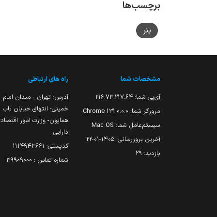
برچسب‌ها
بنر
مشخصات شما
راه های ارتباطی
آی‌پی شما:
216.73.217.64
آدرس: تهران - میدان امام
خمینی- انتهای خیابان باب
مرورگر شما:
131.0.0.0 Chrome
همایون- وزارت امور اقتصاد
سیستم‌عامل شما:
Mac OS
دارایی
آخرین بروزرسانی:
۱۴۰۵-۰۱-۲۲
کدپستی: ۱۱۱۴۹۴۳۶۶۱
بازدید:
29
شماره تماس : 39909000