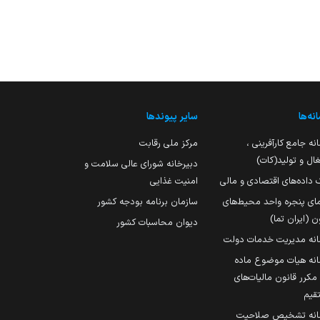
نه‌ها
سایر پیوندها
نه جامع کارآفرینی ،
مرکز ملی رقابت
ال و تولید(کات)
دبیرخانه شورای عالی سلامت و
 داده‌های اقتصادی و مالی
امنیت غذایی
مای پنجره واحد محیط‌های
سازمان برنامه بودجه کشور
ن (ایران تما)
دیوان محاسبات کشور
انه مدیریت خدمات دولت
نه هیات موضوع ماده
251 مکرر قانون مالیات‌های
قیم
انه تشخیص صلاحیت