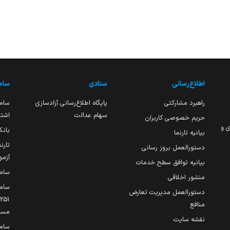
اطلاع‌رسانی
ستادی
ساما
راهبرد مشارکتی
پایگاه اطلاع‌رسانی آزادسازی
ساما
سهام عدالت
اشتغ
حریم خصوصی کاربران
ی و
بانک
بیانیه تارنما
تارن
دستورالعمل بروز رسانی
آزمو
بیانیه توافق سطح خدمات
سام
منشور اخلاقی
ساما
دستورالعمل مدیریت تعارض
منافع
مست
نقشه سایت
سام