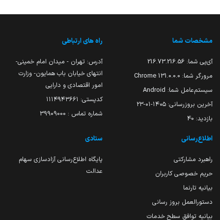
مشخصات شما
راه های ارتباطی
آی‌پی شما:
216.73.216.56
آدرس: تهران - میدان امام خمینی-
انتهای خیابان باب همایون- وزارت
مرورگر شما:
131.0.0.0 Chrome
امور اقتصادی و دارایی
سیستم‌عامل شما:
Android
کدپستی: ۱۱۱۴۹۴۳۶۶۱
آخرین بروزرسانی:
۱۴۰۵-۰۱-۲۳
شماره تماس : 39909000
بازدید:
40
اطلاع‌رسانی
ستادی
راهبرد مشارکتی
پایگاه اطلاع‌رسانی آزادسازی سهام
عدالت
حریم خصوصی کاربران
بیانیه تارنما
دستورالعمل بروز رسانی
بیانیه توافق سطح خدمات