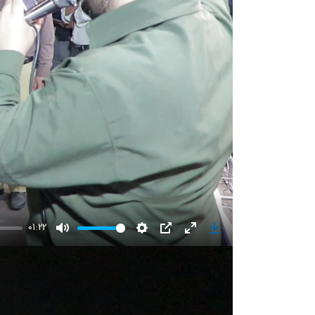
01:22
Mute
Settings
PIP
Enter
Download
fullscreen