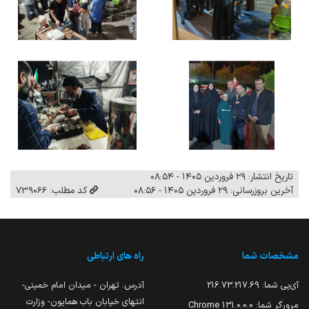
تاریخ انتشار: ۲۹ فروردین ۱۴۰۵ - ۰۸:۵۴
آخرین بروزرسانی: ۲۹ فروردین ۱۴۰۵ - ۰۸:۵۶
کد مطلب: 739066
مشخصات شما
راه های ارتباطی
آی‌پی شما:
216.73.217.69
آدرس: تهران - میدان امام خمینی-
انتهای خیابان باب همایون- وزارت
مرورگر شما:
131.0.0.0 Chrome