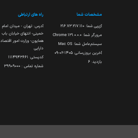
مشخصات شما
راه های ارتباطی
آی‌پی شما:
216.73.217.110
آدرس: تهران - میدان امام
خمینی- انتهای خیابان باب
مرورگر شما:
131.0.0.0 Chrome
همایون- وزارت امور اقتصاد
سیستم‌عامل شما:
Mac OS
دارایی
آخرین بروزرسانی:
۱۴۰۵-۰۲-۰۹
کدپستی: ۱۱۱۴۹۴۳۶۶۱
بازدید:
6
شماره تماس : 39909000