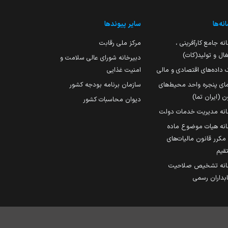
نه‌ها
سایر پیوندها
نه جامع کارآفرینی ،
مرکز ملی رقابت
ال و تولید(کات)
دبیرخانه شورای عالی سلامت و
 داده‌های اقتصادی و مالی
امنیت غذایی
مای پنجره واحد محیط‌های
سازمان برنامه بودجه کشور
ن (ایران تما)
دیوان محاسبات کشور
انه مدیریت خدمات دولت
نه هیات موضوع ماده
251 مکرر قانون مالیات‌های
قیم
انه تشخیص صلاحیت
داران رسمی