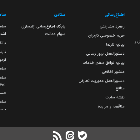
اطلاع‌رسانی
ستادی
ساما
راهبرد مشارکتی
پایگاه اطلاع‌رسانی آزادسازی
ساما
سهام عدالت
اشتغ
حریم خصوصی کاربران
ی و
بانک
بیانیه تارنما
تارن
دستورالعمل بروز رسانی
آزمو
بیانیه توافق سطح خدمات
سام
منشور اخلاقی
ساما
دستورالعمل مدیریت تعارض
منافع
مست
نقشه سایت
سام
مناقصه و مزایده
حساب