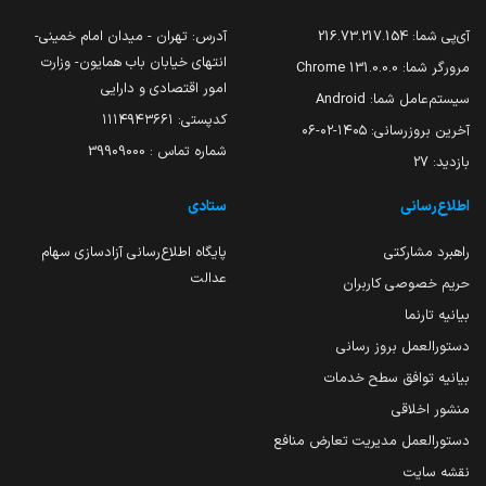
آی‌پی شما:
216.73.217.154
آدرس: تهران - میدان امام خمینی-
انتهای خیابان باب همایون- وزارت
مرورگر شما:
131.0.0.0 Chrome
امور اقتصادی و دارایی
سیستم‌عامل شما:
Android
کدپستی: ۱۱۱۴۹۴۳۶۶۱
آخرین بروزرسانی:
۱۴۰۵-۰۲-۰۶
شماره تماس : 39909000
بازدید:
27
اطلاع‌رسانی
ستادی
راهبرد مشارکتی
پایگاه اطلاع‌رسانی آزادسازی سهام
عدالت
حریم خصوصی کاربران
بیانیه تارنما
دستورالعمل بروز رسانی
بیانیه توافق سطح خدمات
منشور اخلاقی
دستورالعمل مدیریت تعارض منافع
نقشه سایت