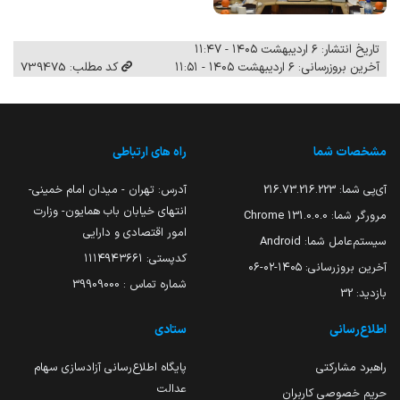
تاریخ انتشار: ۶ اردیبهشت ۱۴۰۵ - ۱۱:۴۷
آخرین بروزرسانی: ۶ اردیبهشت ۱۴۰۵ - ۱۱:۵۱
کد مطلب: 739475
مشخصات شما
راه های ارتباطی
آی‌پی شما:
216.73.216.223
آدرس: تهران - میدان امام خمینی-
انتهای خیابان باب همایون- وزارت
مرورگر شما:
131.0.0.0 Chrome
امور اقتصادی و دارایی
سیستم‌عامل شما:
Android
کدپستی: ۱۱۱۴۹۴۳۶۶۱
آخرین بروزرسانی:
۱۴۰۵-۰۲-۰۶
شماره تماس : 39909000
بازدید:
32
اطلاع‌رسانی
ستادی
راهبرد مشارکتی
پایگاه اطلاع‌رسانی آزادسازی سهام
عدالت
حریم خصوصی کاربران