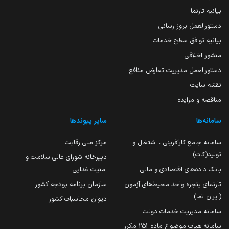
بیانیه تارنما
دستورالعمل بروز رسانی
بیانیه توافق سطح خدمات
منشور اخلاقی
دستورالعمل مدیریت تعارض منافع
نقشه سایت
مناقصه و مزایده
سامانه‌ها
سایر پیوندها
سامانه جامع کارآفرینی ، اشتغال و
مرکز ملی رقابت
تولید(کات)
دبیرخانه شورای عالی سلامت و
بانک داده‌های اقتصادی و مالی
امنیت غذایی
تارنمای پنجره واحد محیط‌های آزمون
سازمان برنامه بودجه کشور
(ایران تما)
دیوان محاسبات کشور
سامانه مدیریت خدمات دولت
سامانه هیات موضوع ماده 251 مکرر