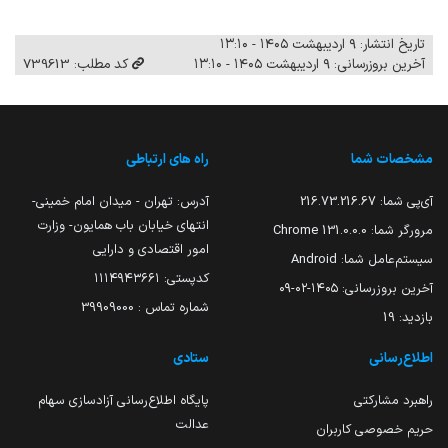
تاریخ انتشار: ۹ اردیبهشت ۱۴۰۵ - ۱۳:۱۰
آخرین بروزرسانی: ۹ اردیبهشت ۱۴۰۵ - ۱۳:۱۰
کد مطلب: 739613
مشخصات شما
راه های ارتباطی
آی‌پی شما:
216.73.216.67
آدرس: تهران - میدان امام خمینی-
انتهای خیابان باب همایون- وزارت
مرورگر شما:
131.0.0.0 Chrome
امور اقتصادی و دارایی
سیستم‌عامل شما:
Android
کدپستی: ۱۱۱۴۹۴۳۶۶۱
آخرین بروزرسانی:
۱۴۰۵-۰۲-۰۹
شماره تماس : 39909000
بازدید:
19
اطلاع‌رسانی
ستادی
راهبرد مشارکتی
پایگاه اطلاع‌رسانی آزادسازی سهام
عدالت
حریم خصوصی کاربران