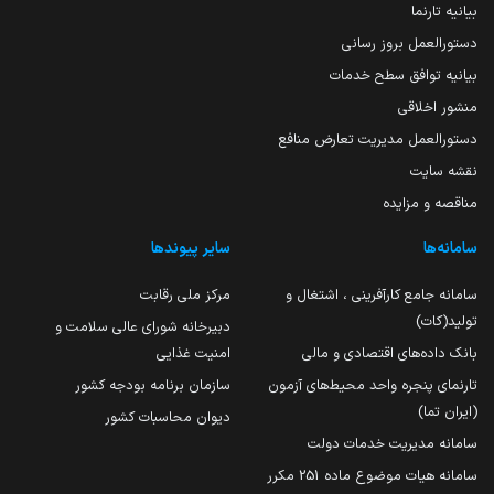
بیانیه تارنما
دستورالعمل بروز رسانی
بیانیه توافق سطح خدمات
منشور اخلاقی
دستورالعمل مدیریت تعارض منافع
نقشه سایت
مناقصه و مزایده
سامانه‌ها
سایر پیوندها
سامانه جامع کارآفرینی ، اشتغال و
مرکز ملی رقابت
تولید(کات)
دبیرخانه شورای عالی سلامت و
بانک داده‌های اقتصادی و مالی
امنیت غذایی
تارنمای پنجره واحد محیط‌های آزمون
سازمان برنامه بودجه کشور
(ایران تما)
دیوان محاسبات کشور
سامانه مدیریت خدمات دولت
سامانه هیات موضوع ماده 251 مکرر