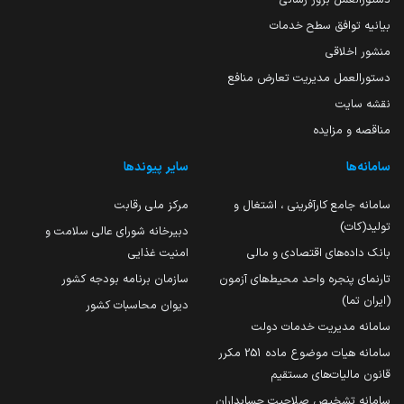
بیانیه توافق سطح خدمات
منشور اخلاقی
دستورالعمل مدیریت تعارض منافع
نقشه سایت
مناقصه و مزایده
سامانه‌ها
سایر پیوندها
سامانه جامع کارآفرینی ، اشتغال و
مرکز ملی رقابت
تولید(کات)
دبیرخانه شورای عالی سلامت و
بانک داده‌های اقتصادی و مالی
امنیت غذایی
تارنمای پنجره واحد محیط‌های آزمون
سازمان برنامه بودجه کشور
(ایران تما)
دیوان محاسبات کشور
سامانه مدیریت خدمات دولت
سامانه هیات موضوع ماده 251 مکرر
قانون مالیات‌های مستقیم
سامانه تشخیص صلاحیت حسابداران