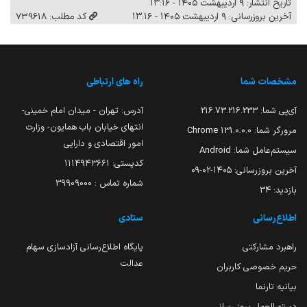
تاریخ انتشار: ۹ اردیبهشت ۱۴۰۵ - ۱۳:۱۶
آخرین بروزرسانی: ۹ اردیبهشت ۱۴۰۵ - ۱۳:۱۶
کد مطلب: 739618
مشخصات شما
راه های ارتباطی
آی‌پی شما:
216.73.216.233
آدرس: تهران - میدان امام خمینی-
انتهای خیابان باب همایون- وزارت
مرورگر شما:
131.0.0.0 Chrome
امور اقتصادی و دارایی
سیستم‌عامل شما:
Android
کدپستی: ۱۱۱۴۹۴۳۶۶۱
آخرین بروزرسانی:
۱۴۰۵-۰۲-۰۹
شماره تماس : 39909000
بازدید:
34
اطلاع‌رسانی
ستادی
راهبرد مشارکتی
پایگاه اطلاع‌رسانی آزادسازی سهام
عدالت
حریم خصوصی کاربران
بیانیه تارنما
دستورالعمل بروز رسانی