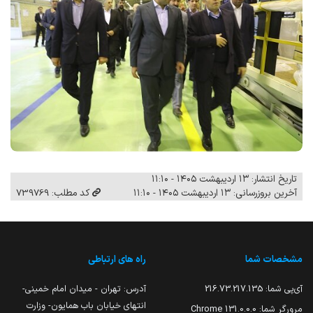
تاریخ انتشار: ۱۳ اردیبهشت ۱۴۰۵ - ۱۱:۱۰
آخرین بروزرسانی: ۱۳ اردیبهشت ۱۴۰۵ - ۱۱:۱۰
کد مطلب: 739769
مشخصات شما
راه های ارتباطی
آی‌پی شما:
216.73.217.135
آدرس: تهران - میدان امام خمینی-
انتهای خیابان باب همایون- وزارت
مرورگر شما:
131.0.0.0 Chrome