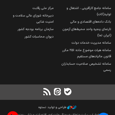
سامانه جامع کارآفرینی ، اشتغال و
مرکز ملی رقابت
تولید(کات)
دبیرخانه شورای عالی سلامت و
بانک داده‌های اقتصادی و مالی
امنیت غذایی
تارنمای پنجره واحد محیط‌های آزمون
سازمان برنامه بودجه کشور
(ایران تما)
دیوان محاسبات کشور
سامانه مدیریت خدمات دولت
سامانه هیات موضوع ماده 251 مکرر
قانون مالیات‌های مستقیم
سامانه تشخیص صلاحیت حسابداران
رسمی
طراحی و تولید: نستوه
تمام حقوق این سایت متعلق به پورتال وزارت امور اقتصادی و دارایی بوده و بازنشر