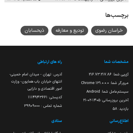
برچسب‌ها
خراسان رضوی
تودیع و معارفه
ذیحسابان
مشخصات شما
راه های ارتباطی
آی‌پی شما:
216.73.217.86
آدرس: تهران - میدان امام خمینی-
انتهای خیابان باب همایون- وزارت
مرورگر شما:
131.0.0.0 Chrome
امور اقتصادی و دارایی
سیستم‌عامل شما:
Android
کدپستی: ۱۱۱۴۹۴۳۶۶۱
آخرین بروزرسانی:
۱۴۰۵-۰۲-۲۱
شماره تماس : 39909000
بازدید:
58
اطلاع‌رسانی
ستادی