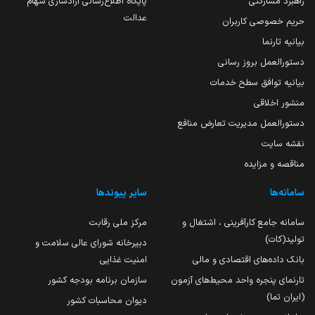
راهبرد مشارکتی
پایگاه اطلاع‌رسانی آزادسازی سهام
عدالت
حریم خصوصی کاربران
بیانیه تارنما
دستورالعمل بروز رسانی
بیانیه توافق سطح خدمات
منشور اخلاقی
دستورالعمل مدیریت تعارض منافع
نقشه سایت
مناقصه و مزایده
سامانه‌ها
سایر پیوندها
سامانه جامع کارآفرینی ، اشتغال و
مرکز ملی رقابت
تولید(کات)
دبیرخانه شورای عالی سلامت و
بانک داده‌های اقتصادی و مالی
امنیت غذایی
تارنمای پنجره واحد محیط‌های آزمون
سازمان برنامه بودجه کشور
(ایران تما)
دیوان محاسبات کشور