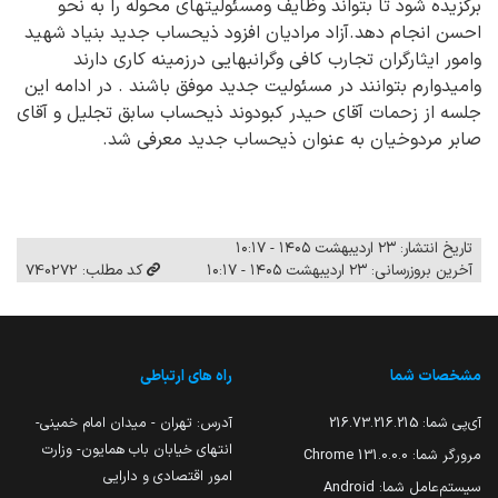
برگزیده شود تا بتواند وظایف ومسئولیتهای محوله را به نحو
احسن انجام دهد.آزاد مرادیان افزود ذیحساب جدید بنیاد شهید
وامور ایثارگران تجارب کافی وگرانبهایی درزمینه کاری دارند
وامیدوارم بتوانند در مسئولیت جدید موفق باشند . در ادامه این
جلسه از زحمات آقای حیدر کبودوند ذیحساب سابق تجلیل و آقای
صابر مردوخیان به عنوان ذیحساب جدید معرفی شد.
تاریخ انتشار: ۲۳ اردیبهشت ۱۴۰۵ - ۱۰:۱۷
آخرین بروزرسانی: ۲۳ اردیبهشت ۱۴۰۵ - ۱۰:۱۷
کد مطلب: 740272
مشخصات شما
راه های ارتباطی
آی‌پی شما:
216.73.216.215
آدرس: تهران - میدان امام خمینی-
انتهای خیابان باب همایون- وزارت
مرورگر شما:
131.0.0.0 Chrome
امور اقتصادی و دارایی
سیستم‌عامل شما:
Android