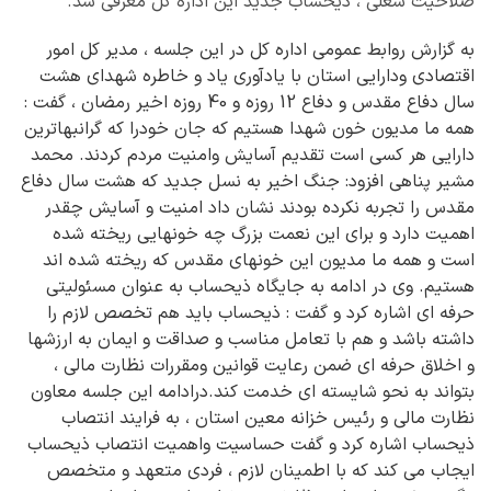
صلاحیت شغلی ، ذیحساب جدید این اداره کل معرفی شد.
به گزارش روابط عمومی اداره کل در این جلسه ، مدیر کل امور
اقتصادی ودارایی استان با یادآوری یاد و خاطره شهدای هشت
سال دفاع مقدس و دفاع 12 روزه و 40 روزه اخیر رمضان ، گفت :
همه ما مدیون خون شهدا هستیم که جان خودرا که گرانبهاترین
دارایی هر کسی است تقدیم آسایش وامنیت مردم کردند. محمد
مشیر پناهی افزود: جنگ اخیر به نسل جدید که هشت سال دفاع
مقدس را تجربه نکرده بودند نشان داد امنیت و آسایش چقدر
اهمیت دارد و برای این نعمت بزرگ چه خونهایی ریخته شده
است و همه ما مدیون این خونهای مقدس که ریخته شده اند
هستیم. وی در ادامه به جایگاه ذیحساب به عنوان مسئولیتی
حرفه ای اشاره کرد و گفت : ذیحساب باید هم تخصص لازم را
داشته باشد و هم با تعامل مناسب و صداقت و ایمان به ارزشها
و اخلاق حرفه ای ضمن رعایت قوانین ومقررات نظارت مالی ،
بتواند به نحو شایسته ای خدمت کند.درادامه این جلسه معاون
نظارت مالی و رئیس خزانه معین استان ، به فرایند انتصاب
ذیحساب اشاره کرد و گفت حساسیت واهمیت انتصاب ذیحساب
ایجاب می کند که با اطمینان لازم ، فردی متعهد و متخصص