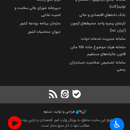
تولید(کات)
دبیرخانه شورای عالی سلامت و
بانک داده‌های اقتصادی و مالی
امنیت غذایی
تارنمای پنجره واحد محیط‌های آزمون
سازمان برنامه بودجه کشور
(ایران تما)
دیوان محاسبات کشور
سامانه مدیریت خدمات دولت
سامانه هیات موضوع ماده 251 مکرر
قانون مالیات‌های مستقیم
سامانه تشخیص صلاحیت حسابداران
رسمی
طراحی و تولید: نستوه
تمام حقوق این سایت متعلق به پورتال وزارت امور اقتصادی و دارایی بوده و بازنشر
♿︎
مطالب تنها با ذکر منبع مجاز است.