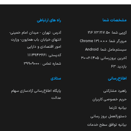
مشخصات شما
راه های ارتباطی
آی‌پی شما:
216.73.217.50
آدرس: تهران - میدان امام خمینی-
انتهای خیابان باب همایون- وزارت
مرورگر شما:
131.0.0.0 Chrome
امور اقتصادی و دارایی
سیستم‌عامل شما:
Android
کدپستی: ۱۱۱۴۹۴۳۶۶۱
آخرین بروزرسانی:
۱۴۰۵-۰۲-۳۰
شماره تماس : 39909000
بازدید:
63
اطلاع‌رسانی
ستادی
راهبرد مشارکتی
پایگاه اطلاع‌رسانی آزادسازی سهام
عدالت
حریم خصوصی کاربران
بیانیه تارنما
دستورالعمل بروز رسانی
بیانیه توافق سطح خدمات