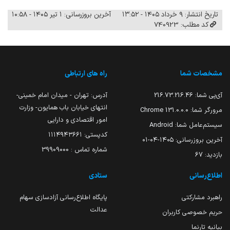
تاریخ انتشار: ۹ خرداد ۱۴۰۵ - ۱۳:۵۲
آخرین بروزرسانی: ۱ تیر ۱۴۰۵ - ۱۰:۵۸
کد مطلب: 740923
مشخصات شما
راه های ارتباطی
آی‌پی شما:
216.73.216.46
آدرس: تهران - میدان امام خمینی-
انتهای خیابان باب همایون- وزارت
مرورگر شما:
131.0.0.0 Chrome
امور اقتصادی و دارایی
سیستم‌عامل شما:
Android
کدپستی: ۱۱۱۴۹۴۳۶۶۱
آخرین بروزرسانی:
۱۴۰۵-۰۴-۰۱
شماره تماس : 39909000
بازدید:
67
اطلاع‌رسانی
ستادی
راهبرد مشارکتی
پایگاه اطلاع‌رسانی آزادسازی سهام
عدالت
حریم خصوصی کاربران
بیانیه تارنما