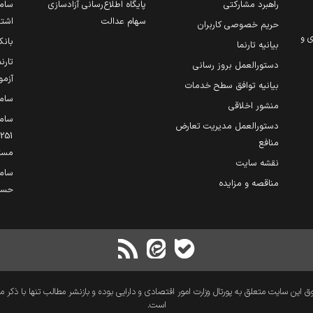
راهبرد مشارکتی
پایگاه اطلاع‌رسانی آزادسازی
ساما
سهام عدالت
اشتغ
حریم خصوصی کاربران
ی و
بانک
بیانیه تارنما
تارن
دستورالعمل بروز رسانی
آزمو
بیانیه توافق سطح خدمات
سام
منشور اخلاقی
ساما
دستورالعمل مدیریت تعارض
منافع
مست
نقشه سایت
سام
مناقصه و مزایده
حساب
 این سایت متعلق به پورتال وزارت امور اقتصادی و دارایی بوده و بازنشر مطالب تنها با ذکر م
است.