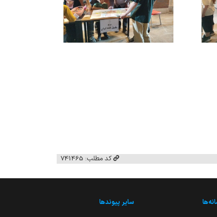
کد مطلب: 741465
نه‌ها
سایر پیوندها