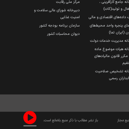
نه جامع کارآفرینی ،
مرکز ملی رقابت
ال و تولید(کات)
دبیرخانه شورای عالی سلامت و
 داده‌های اقتصادی و مالی
امنیت غذایی
مای پنجره واحد محیط‌های
سازمان برنامه بودجه کشور
ن (ایران تما)
دیوان محاسبات کشور
انه مدیریت خدمات دولت
نه هیات موضوع ماده
251 مکرر قانون مالیات‌های
قیم
انه تشخیص صلاحیت
داران رسمی
نبع مجاز
باز نشر مطالب با ذکر منبع بلامانع است.