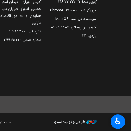
آی‌پی شما:
216.73.217.31
آدرس: تهران - میدان امام
خمینی- انتهای خیابان باب
مرورگر شما:
131.0.0.0 Chrome
همایون- وزارت امور اقتصاد
سیستم‌عامل شما:
Mac OS
دارایی
آخرین بروزرسانی:
۱۴۰۵-۰۴-۰۱
کدپستی: ۱۱۱۴۹۴۳۶۶۱
بازدید:
22
شماره تماس : 39909000
♿︎
طراحی و تولید: نستوه
تمام حقوق