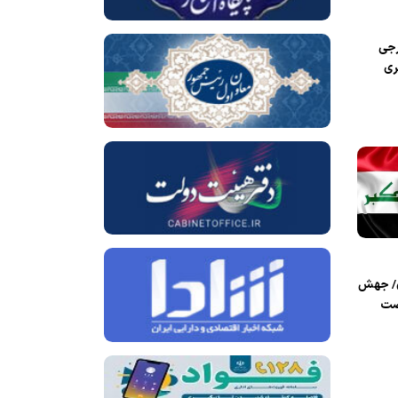
رجی
ری
ن/ جهش
صت