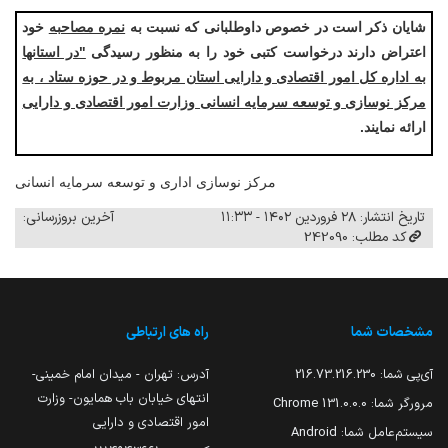
شایان ذکر است در خصوص داوطلبانی که نسبت به
نمره مصاحبه
خود
اعتراض دارند درخواست کتبی خود را به منظور رسیدگی
"در استانها
به اداره کل امور اقتصادی و دارایی استان مربوط و در حوزه ستاد ، به
مرکز نوسازی و توسعه سرمایه انسانی وزارت امور اقتصادی و دارایی
ارائه نمایند.
مرکز نوسازی اداری و توسعه سرمایه انسانی
تاریخ انتشار: ۲۸ فروردین ۱۴۰۲ - ۱۱:۳۳
آخرین بروزرسانی:
کد مطلب: 242090
مشخصات شما
راه های ارتباطی
آی‌پی شما:
216.73.216.230
آدرس: تهران - میدان امام خمینی-
انتهای خیابان باب همایون- وزارت
مرورگر شما:
131.0.0.0 Chrome
امور اقتصادی و دارایی
سیستم‌عامل شما:
Android