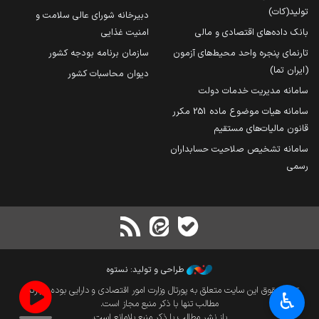
تولید(کات)
دبیرخانه شورای عالی سلامت و
بانک داده‌های اقتصادی و مالی
امنیت غذایی
تارنمای پنجره واحد محیط‌های آزمون
سازمان برنامه بودجه کشور
(ایران تما)
دیوان محاسبات کشور
سامانه مدیریت خدمات دولت
سامانه هیات موضوع ماده 251 مکرر
قانون مالیات‌های مستقیم
سامانه تشخیص صلاحیت حسابداران
رسمی
طراحی و تولید: نستوه
تمام حقوق این سایت متعلق به پورتال وزارت امور اقتصادی و دارایی بوده و بازنشر
♿︎
مطالب تنها با ذکر منبع مجاز است.
باز نشر مطالب با ذکر منبع بلامانع است.