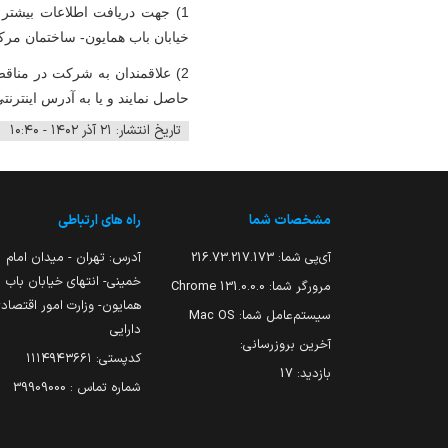
1)
جهت دریافت اطلاعات بیشتر در
خیابان باب همایون- ساختمان مرکزی
2)
حاصل نمایند و یا به آدرس اینترنت
تاریخ انتشار: ۲۱ آذر ۱۴۰۲ - ۱۰:۴۰
مشخصات شما
راه های ارتباطی
آی‌پی شما:
216.73.217.173
آدرس: تهران - میدان امام
خمینی- انتهای خیابان باب
مرورگر شما:
131.0.0.0 Chrome
همایون- وزارت امور اقتصاد
سیستم‌عامل شما:
Mac OS
دارایی
آخرین بروزرسانی:
کدپستی: ۱۱۱۴۹۴۳۶۶۱
بازدید:
17
شماره تماس : 39909000