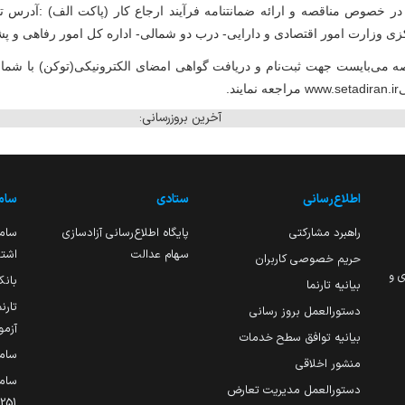
 خصوص مناقصه و ارائه ضمانتنامه فرآیند ارجاع کار (پاکت الف)‌ :آدرس تهر
 وزارت امور اقتصادی و دارایی- درب دو شمالی- اداره کل امور رفاهی و پشتیبانی و
ی
www.setadiran.ir
مراجعه نمایند
.
آخرین بروزرسانی:
اطلاع‌رسانی
ستادی
ساما
راهبرد مشارکتی
پایگاه اطلاع‌رسانی آزادسازی
ساما
سهام عدالت
اشتغ
حریم خصوصی کاربران
ی و
بانک
بیانیه تارنما
تارن
دستورالعمل بروز رسانی
آزمو
بیانیه توافق سطح خدمات
سام
منشور اخلاقی
ساما
دستورالعمل مدیریت تعارض