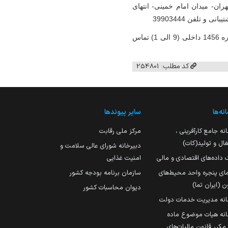
ان- میدان امام خمینی- انتهای
 تلفن 39903444
علاقمندان به شرکت در مناقصه می‌بایست جهت ثبت‌نام و دریافت گواهی امضای الکترونیکی(توکن) با شماره 1456 داخلی (9 الی 1) تماس
کد مطلب: 254801
نه‌ها
سایر پیوندها
نه جامع کارآفرینی ،
مرکز ملی رقابت
ال و تولید(کات)
دبیرخانه شورای عالی سلامت و
 داده‌های اقتصادی و مالی
امنیت غذایی
مای پنجره واحد محیط‌های
سازمان برنامه بودجه کشور
ن (ایران تما)
دیوان محاسبات کشور
انه مدیریت خدمات دولت
نه هیات موضوع ماده
251 مکرر قانون مالیات‌های