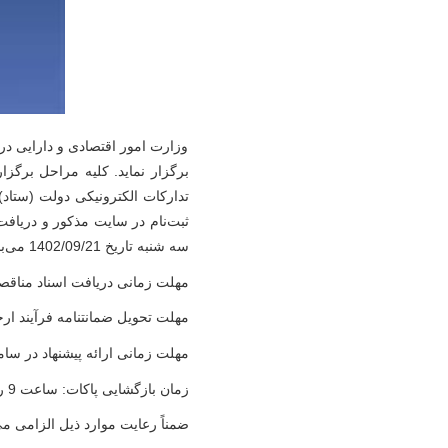
برگزار نمايد. کلیه مراحل برگزا
تدارکات الکترونیکی دولت (ستاد)
ثبت‌نام در سایت مذکور و دریاف
سه شنبه تاریخ 1402/09/21 می‌باشد
مهلت زمانی دریافت اسناد مناقصه از سا
مهلت تحویل ضمانتنامه فرآیند ارجاع کار (پاک
مهلت زمانی ارائه پیشنهاد در سامانه ستاد: تا ساعت 19
زمان بازگشایی پاکات: ساعت 9 روز یکشنبه تاریخ 1402/10/17
ضمناً رعایت موارد ذیل الزامی م