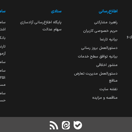
اطلاع‌رسانی
ستادی
ساما
راهبرد مشارکتی
پایگاه اطلاع‌رسانی آزادسازی
ساما
سهام عدالت
اشتغ
حریم خصوصی کاربران
ی و
بانک
بیانیه تارنما
تارن
دستورالعمل بروز رسانی
آزمو
بیانیه توافق سطح خدمات
سام
منشور اخلاقی
ساما
دستورالعمل مدیریت تعارض
منافع
مست
نقشه سایت
سام
مناقصه و مزایده
حساب