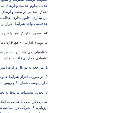
جذب،
تداوم
خدمت
و
ارتقاي
مناب
اخلاق اسلامي در نصب و ارتقاي مد
علاقه‌مند، واجد شرایط احراز ب
الف: معاون اداره کل امور رفاهی و
ب: روسای ادارات: 1- امور قراردادها 2- نظارت بر پیمانکاران 3- تدارکات و کارپردازی
اقتصادی و دارایی) اقدام نمایند.
1. مراجعه به پورتال وزارت اموراقتصادی و دارایی (بخش اطلاعیه) و دریافت فایل روزمه و خودارزیابی (فرم‌های شماره 1و2- پیوست شماره 1).
اداره پیوست شماره 3 و رییس اداره پیوست شماره 4)، تکمیل فرم‌های مذکور.
3. تحویل مستندات مربوط به دفتر اداره کل امور رفاهی و پشتیبانی.