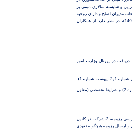
گرايي و شايسته سالاري مبتني بر
تخاب مدیران اصلح و دارای روحیه
مردم‌داری، قانون‌مداری عدالت‌محوری و فساد‌ستیزی (موضوع بخشنامه شماره 21/176543 مورخ 1400/10/26)، در نظر دارد از همکاران
ت به تکمیل رزومه پیوست (قابل دریافت در پورتال وزارت امور
2. در صورت احراز شرایط عمومی (موضوع بخشنامه 14647 مورخ 1401/3/2 شورای عالی اداری- پیوست شماره 2) و شرایط تخصصی (معاون
شایان ذکر است با عنایت به اینکه انتخاب و انتصاب در پست موصوف پس از سیر مرحل اداری و قانونی (1-بررسی رزومه، 2-شرکت در کانون
رد لذا تکمیل و ارسال رزومه هیچگونه تعهدی