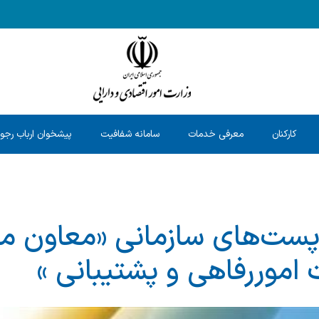
کارکنان
معرفی خدمات
سامانه شفافیت
پیشخوان ارباب رجو
ست‌های سازمانی «معاون مد
 اموررفاهی و پشتیبانی »