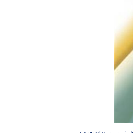
الی)، مبنی بر عدالت‌محوري
در