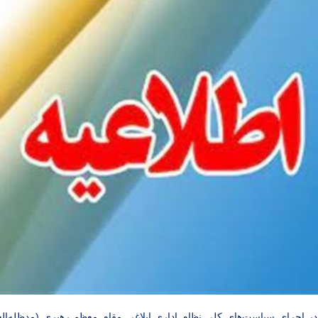
ر اجرای سیاست‌های کلی نظام اداری ابلاغی مقام معظم رهبری (مدظله‌الع