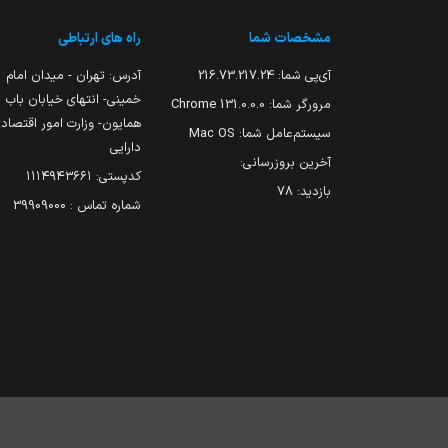
مشخصات شما
راه های ارتباطی
آی‌پی شما:
216.73.217.24
آدرس: تهران - میدان امام
خمینی- انتهای خیابان باب
مرورگر شما:
131.0.0.0 Chrome
همایون- وزارت امور اقتصاد
سیستم‌عامل شما:
Mac OS
دارایی
آخرین بروزرسانی:
کدپستی: ۱۱۱۴۹۴۳۶۶۱
بازدید:
78
شماره تماس : 39909000