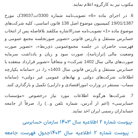
مکتوب نیز به کارگروه اعلام نمایند.
6.
در اجرای ماده «6» تصویب‌نامه شماره 3300/ت39037ک مورخ
19/01/1387 کمیسیون موضوع اصل 138 قانون اساسی، کلیه شرکت‌های
موضوع ماده «1» تصویب‌نامه صدرالاشاره مکلفند بلافاصله پس از انتخاب
حسابرس مستقل و بازرس قانونی «تصویر صورتجلسه مجمع عمومی و
فهرست حاضران در جلسه مجمع‌عمومی ذی‌ربط»، «تصویر صورت
وضعیت مالی (ترازنامه)، صورت سود و زیان و یادداشت سرمایه
صورت‌های مالی سال 1402 شرکت» و متعاقباً «تصویر قرارداد منعقده با
حسابرس مستقل و بازرس قانونی سال 1403» را، در «سامانه یکپارچه
اطلاعات شرکت‌های دولتی و نهادهای عمومی غیر دولتی» (سامانه
سماب- مستقر در وزارت اموراقتصادی و دارایی) تکمیل و بارگذاری کنند.
7.
شرکت‌ها هرگونه اطلاعات مورد نیاز درخصوص «مؤسسات
حسابرسی» (اعم از آدرس، شماره تلفن و...) را، صرفاً از جامعه
حسابداران رسمی ایران اخذ نمایند.
پیوست شماره 2 اطلاعیه سال 1403 سازمان حسابرسی
-
- پیوست شماره 2 اطلاعیه سال 1403جدول فهرست جامعه