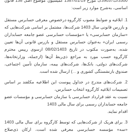
3300/ت39037ک مورخ 1387/01/19 کمیسیون موضوع اصل 138 قانون
اساسی
، به‌شرح موارد زیر است:
1.
ابلاغیه و ضوابط مصوب کارگروه درخصوص معرفی حسابرس مستقل
و بازرس قانونی سال 1403 شرکت‌ها، مشتمل ‌بر اسامی شرکت‌هایی که
«سازمان حسابرسی» یا «مؤسسات حسابرسی عضو جامعه حسابداران
رسمی ایران» به‌عنوان حسابرس مستقل و بازرس قانونی آن‌ها تعیین
شده، به‌صورت مکتوب در تاریخ 08/02/1403 ازسوی رییس محترم
کارگروه حسب مورد به مراجع ذی‌ربط آن‌ها (ازجمله، وزارتخانه‌ها،
شرکت‌های دولتی، بانک‌ها، شرکت‌های بیمه، سازمان تأمین اجتماعی،
صندوق بازنشستگی کشوری و ...) ارسال شده است.
2.
شرکت‌های مندرج در جداول پیوست این اطلاعیه مکلفند بر اساس
تصمیمات ابلاغیه کارگروه انتخاب حسابرس،
نسبت به عقد قرارداد حسابرسی با سازمان حسابرسی و مؤسسات عضو
جامعه حسابداران رسمی برای سال مالی 1403
اقدام نمایند.
3.
برای هریک از شرکت‌هایی که توسط کارگروه برای سال مالی 1403
«سه» مؤسسه حسابرسی معرفی شده است، ارکان ذی‌صلاح