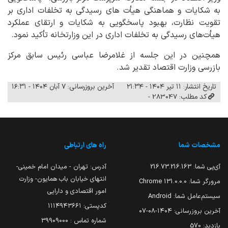
به شکایات و هماهنگی هیأت های رسیدگی به تخلفات اداری بر
تقویت نظارت، بهبود پاسخگویی به شکایات و ارتقای عملکرد
هیأت‌های رسیدگی به تخلفات اداری در این وزارتخانه تأکید نمود.
همچنین در این جلسه از غلامرضا عباسی رئیس سابق مرکز
بازرسی وزارت اقتصاد تقدیر شد.
تاریخ انتشار: ۱۱ تیر ۱۴۰۴ - ۲۱:۳۴
آخرین بروزرسانی: ۷ آبان ۱۴۰۴ - ۱۶:۳۱
کد مطلب: 283047 -
مشخصات شما
راه های ارتباطی
آی‌پی شما:
216.73.216.163
آدرس: تهران - میدان امام خمینی-
انتهای خیابان باب همایون- وزارت
مرورگر شما:
131.0.0.0 Chrome
امور اقتصادی و دارایی
سیستم‌عامل شما:
Android
کدپستی: ۱۱۱۴۹۴۳۶۶۱
آخرین بروزرسانی:
۱۴۰۴-۰۸-۰۷
شماره تماس : 39909000
بازدید:
570