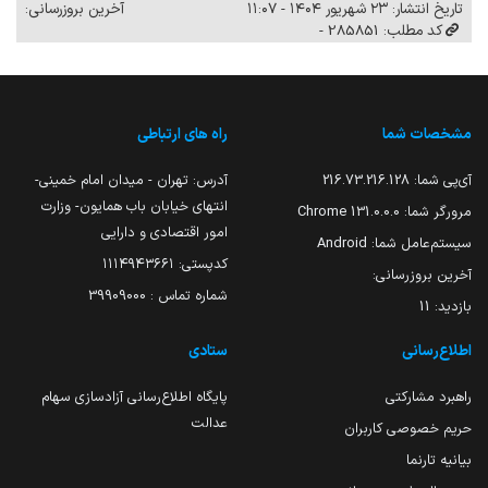
تاریخ انتشار: ۲۳ شهریور ۱۴۰۴ - ۱۱:۰۷
آخرین بروزرسانی:
کد مطلب: 285851 -
مشخصات شما
راه های ارتباطی
آی‌پی شما:
216.73.216.128
آدرس: تهران - میدان امام خمینی-
انتهای خیابان باب همایون- وزارت
مرورگر شما:
131.0.0.0 Chrome
امور اقتصادی و دارایی
سیستم‌عامل شما:
Android
کدپستی: ۱۱۱۴۹۴۳۶۶۱
آخرین بروزرسانی:
شماره تماس : 39909000
بازدید:
11
اطلاع‌رسانی
ستادی
راهبرد مشارکتی
پایگاه اطلاع‌رسانی آزادسازی سهام
عدالت
حریم خصوصی کاربران
بیانیه تارنما