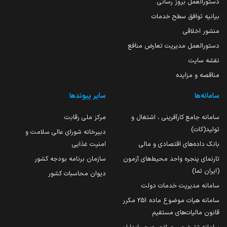
دستورالعمل بروز رسانی
بیانیه توافق سطح خدمات
منشور اخلاقی
دستورالعمل مدیریت تعارض منافع
نقشه سایت
مناقصه و مزایده
سامانه‌ها
سایر پیوندها
سامانه جامع کارآفرینی ، اشتغال و
مرکز ملی رقابت
تولید(کات)
دبیرخانه شورای عالی سلامت و
بانک داده‌های اقتصادی و مالی
امنیت غذایی
تارنمای پنجره واحد محیط‌های آزمون
سازمان برنامه بودجه کشور
(ایران تما)
دیوان محاسبات کشور
سامانه مدیریت خدمات دولت
سامانه هیات موضوع ماده 251 مکرر
قانون مالیات‌های مستقیم