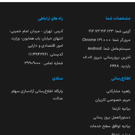
مشخصات شما
راه های ارتباطی
آی‌پی شما:
216.73.216.133
آدرس: تهران - میدان امام خمینی-
انتهای خیابان باب همایون- وزارت
مرورگر شما:
131.0.0.0 Chrome
امور اقتصادی و دارایی
سیستم‌عامل شما:
Android
کدپستی: ۱۱۱۴۹۴۳۶۶۱
آخرین بروزرسانی:
دیروز ۰۸:۰۷
شماره تماس : 39909000
بازدید:
6468
اطلاع‌رسانی
ستادی
راهبرد مشارکتی
پایگاه اطلاع‌رسانی آزادسازی سهام
عدالت
حریم خصوصی کاربران
بیانیه تارنما
دستورالعمل بروز رسانی
بیانیه توافق سطح خدمات
منشور اخلاقی