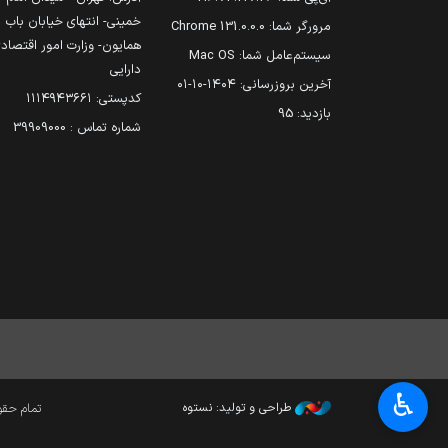
خمینی- انتهای خیابان باب
مرورگر شما:
131.0.0.0 Chrome
همایون- وزارت امور اقتصاد
سیستم‌عامل شما:
Mac OS
دارایی
آخرین بروزرسانی:
۱۴۰۴-۱۰-۰۱
کدپستی: ۱۱۱۴۹۴۳۶۶۱
بازدید:
95
شماره تماس : 39909000
♿︎
طراحی و تولید: نستوه
تمام حقوق