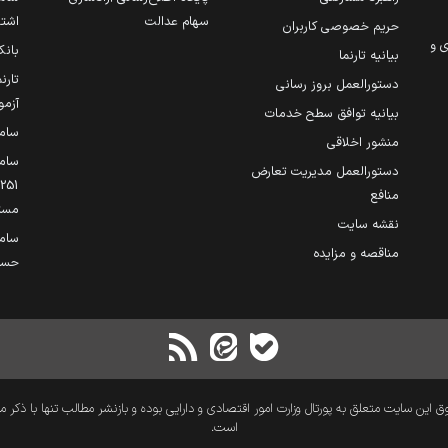
سهام عدالت
اشتغ
حریم خصوصی کاربران
ی و
بانک
بیانیه تارنما
تارن
دستورالعمل بروز رسانی
آزمو
بیانیه توافق سطح خدمات
سام
منشور اخلاقی
ساما
دستورالعمل مدیریت تعارض
منافع
مست
نقشه سایت
سام
مناقصه و مزایده
حساب
 این سایت متعلق به پورتال وزارت امور اقتصادی و دارایی بوده و بازنشر مطالب تنها با ذکر م
است.