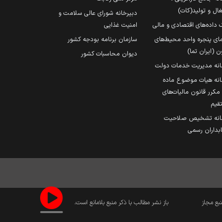
ال و تولید(کات)
دبیرخانه شورای عالی سلامت و
 داده‌های اقتصادی و مالی
امنیت غذایی
مای پنجره واحد محیط‌های
سازمان برنامه بودجه کشور
ن (ایران تما)
دیوان محاسبات کشور
انه مدیریت خدمات دولت
نه هیات موضوع ماده
251 مکرر قانون مالیات‌های
قیم
انه تشخیص صلاحیت
داران رسمی
نبع مجاز
باز نشر مطالب با ذکر منبع بلامانع است.