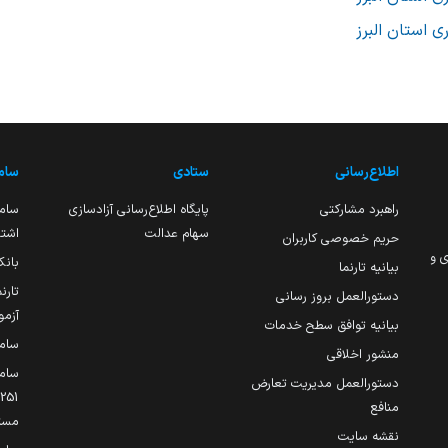
 استان البرز
اطلاع‌رسانی
ستادی
ساما
راهبرد مشارکتی
پایگاه اطلاع‌رسانی آزادسازی
ساما
سهام عدالت
اشتغ
حریم خصوصی کاربران
ی و
بانک
بیانیه تارنما
تارن
دستورالعمل بروز رسانی
آزمو
بیانیه توافق سطح خدمات
سام
منشور اخلاقی
ساما
دستورالعمل مدیریت تعارض
منافع
مست
نقشه سایت