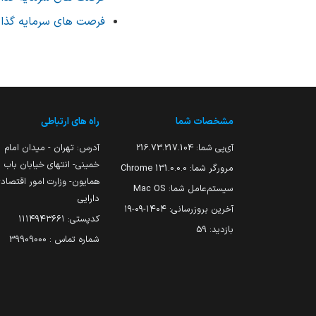
فرصت های سرمایه گذاری
مشخصات شما
راه های ارتباطی
آی‌پی شما:
216.73.217.104
آدرس: تهران - میدان امام
خمینی- انتهای خیابان باب
مرورگر شما:
131.0.0.0 Chrome
همایون- وزارت امور اقتصاد
سیستم‌عامل شما:
Mac OS
دارایی
آخرین بروزرسانی:
۱۴۰۴-۰۹-۱۹
کدپستی: ۱۱۱۴۹۴۳۶۶۱
بازدید:
59
شماره تماس : 39909000