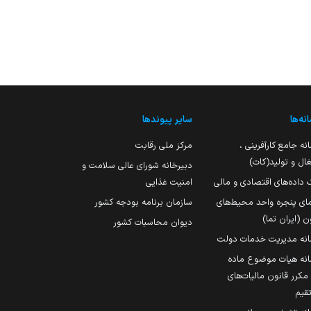
نه‌ها
سایر پیوندها
نه جامع کارآفرینی ،
مرکز ملی رقابت
ال و تولید(کات)
دبیرخانه شورای عالی سلامت و
 داده‌های اقتصادی و مالی
امنیت غذایی
مای پنجره واحد محیط‌های
سازمان برنامه بودجه کشور
ن (ایران تما)
دیوان محاسبات کشور
انه مدیریت خدمات دولت
نه هیات موضوع ماده
251 مکرر قانون مالیات‌های
قیم