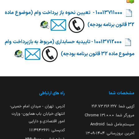
​​
10013711000 - تعیین نحوه باز پرداخت وام (موضوع ماده
32 قانون برنامه بودجه)
​​
10013712000 - تاییدیه حسابداری (مربوط به بازپرداخت وام
موضوع ماده 32 قانون برنامه بودجه)
مشخصات شما
راه های ارتباطی
آی‌پی شما:
216.73.216.227
آدرس: تهران - میدان امام خمینی-
انتهای خیابان باب همایون- وزارت
مرورگر شما:
131.0.0.0 Chrome
امور اقتصادی و دارایی
سیستم‌عامل شما:
Android
کدپستی: ۱۱۱۴۹۴۳۶۶۱
آخرین بروزرسانی:
۱۴۰۴-۰۹-۱۳