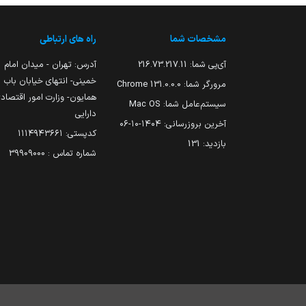
مشخصات شما
راه های ارتباطی
آی‌پی شما:
216.73.217.11
آدرس: تهران - میدان امام
خمینی- انتهای خیابان باب
مرورگر شما:
131.0.0.0 Chrome
همایون- وزارت امور اقتصاد
سیستم‌عامل شما:
Mac OS
دارایی
آخرین بروزرسانی:
۱۴۰۴-۱۰-۰۶
کدپستی: ۱۱۱۴۹۴۳۶۶۱
بازدید:
131
شماره تماس : 39909000