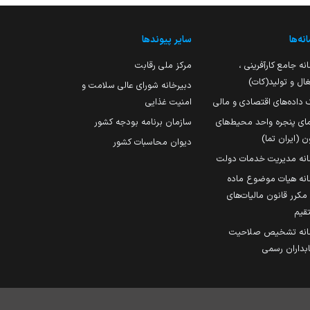
نه‌ها
سایر پیوندها
نه جامع کارآفرینی ،
مرکز ملی رقابت
ال و تولید(کات)
دبیرخانه شورای عالی سلامت و
 داده‌های اقتصادی و مالی
امنیت غذایی
مای پنجره واحد محیط‌های
سازمان برنامه بودجه کشور
ن (ایران تما)
دیوان محاسبات کشور
انه مدیریت خدمات دولت
نه هیات موضوع ماده
251 مکرر قانون مالیات‌های
قیم
انه تشخیص صلاحیت
داران رسمی