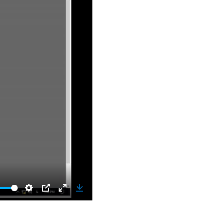
Settings
PIP
Enter
Download
fullscreen