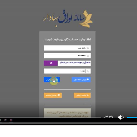
03:37
Mute