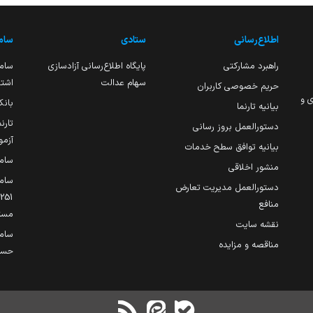
اطلاع‌رسانی
ستادی
ساما
راهبرد مشارکتی
پایگاه اطلاع‌رسانی آزادسازی
ساما
سهام عدالت
اشتغ
حریم خصوصی کاربران
ی و
بانک
بیانیه تارنما
تارن
دستورالعمل بروز رسانی
آزمو
بیانیه توافق سطح خدمات
سام
منشور اخلاقی
ساما
دستورالعمل مدیریت تعارض
منافع
مست
نقشه سایت
سام
مناقصه و مزایده
حساب