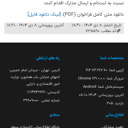
نسبت به ثبت‌نام و ارسال مدارک اقدام کنند:
دانلود متن کامل فراخوان (PDF):
[لینک دانلود فایل]
تاریخ انتشار: ۸ دی ۱۴۰۴ - ۱۸:۳۰
آخرین بروزرسانی: ۸ دی ۱۴۰۴ - ۱۸:۳۰
کد مطلب: 735590
مشخصات شما
راه های ارتباطی
آی‌پی شما:
216.73.217.70
آدرس: تهران - میدان امام خمینی-
انتهای خیابان باب همایون- وزارت
مرورگر شما:
131.0.0.0 Chrome
امور اقتصادی و دارایی
سیستم‌عامل شما:
Android
کدپستی: ۱۱۱۴۹۴۳۶۶۱
آخرین بروزرسانی:
۱۴۰۴-۱۰-۰۸
شماره تماس : 39909000
بازدید:
305
اطلاع‌رسانی
ستادی
راهبرد مشارکتی
پایگاه اطلاع‌رسانی آزادسازی سهام