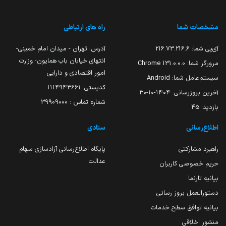
مشخصات شما
راه های ارتباطی
آی‌پی شما:
216.73.216.6
آدرس: تهران - میدان امام خمینی-
انتهای خیابان باب همایون- وزارت
مرورگر شما:
131.0.0.0 Chrome
امور اقتصادی و دارایی
سیستم‌عامل شما:
Android
کدپستی: ۱۱۱۴۹۴۳۶۶۱
آخرین بروزرسانی:
۱۴۰۴-۱۰-۳۰
شماره تماس : 39909000
بازدید:
45
اطلاع‌رسانی
ستادی
راهبرد مشارکتی
پایگاه اطلاع‌رسانی آزادسازی سهام
عدالت
حریم خصوصی کاربران
بیانیه تارنما
دستورالعمل بروز رسانی
بیانیه توافق سطح خدمات
منشور اخلاقی