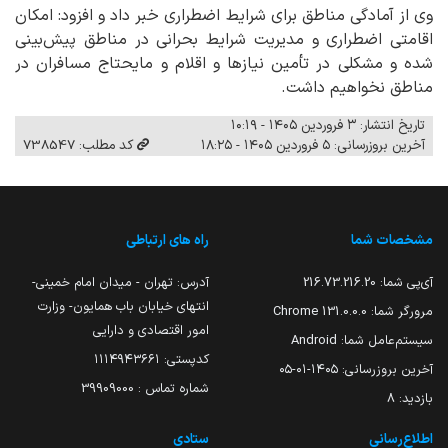
وی از آمادگی مناطق برای شرایط اضطراری خبر داد و افزود: امکان
اقامتی اضطراری و مدیریت شرایط بحرانی در مناطق پیش‌بینی
شده و مشکلی در تأمین نیازها و اقلام و مایحتاج مسافران در
مناطق نخواهیم داشت.
تاریخ انتشار: ۳ فروردین ۱۴۰۵ - ۱۰:۱۹
آخرین بروزرسانی: ۵ فروردین ۱۴۰۵ - ۱۸:۲۵
کد مطلب: 738547
مشخصات شما
راه های ارتباطی
آی‌پی شما:
216.73.216.20
آدرس: تهران - میدان امام خمینی-
انتهای خیابان باب همایون- وزارت
مرورگر شما:
131.0.0.0 Chrome
امور اقتصادی و دارایی
سیستم‌عامل شما:
Android
کدپستی: ۱۱۱۴۹۴۳۶۶۱
آخرین بروزرسانی:
۱۴۰۵-۰۱-۰۵
شماره تماس : 39909000
بازدید:
8
اطلاع‌رسانی
ستادی