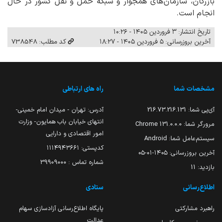
بازرگان، سازمان‌های همجوار و شبکه حمل و نقل کشور در حال
انجام است.
تاریخ انتشار: ۳ فروردین ۱۴۰۵ - ۱۰:۲۶
آخرین بروزرسانی: ۵ فروردین ۱۴۰۵ - ۱۸:۲۷
کد مطلب: 738548
مشخصات شما
راه های ارتباطی
آی‌پی شما:
216.73.216.131
آدرس: تهران - میدان امام خمینی-
انتهای خیابان باب همایون- وزارت
مرورگر شما:
131.0.0.0 Chrome
امور اقتصادی و دارایی
سیستم‌عامل شما:
Android
کدپستی: ۱۱۱۴۹۴۳۶۶۱
آخرین بروزرسانی:
۱۴۰۵-۰۱-۰۵
شماره تماس : 39909000
بازدید:
11
اطلاع‌رسانی
ستادی
راهبرد مشارکتی
پایگاه اطلاع‌رسانی آزادسازی سهام
عدالت