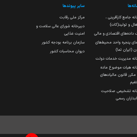
نه‌ها
سایر پیوندها
نه جامع کارآفرینی ،
مرکز ملی رقابت
ال و تولید(کات)
دبیرخانه شورای عالی سلامت و
 داده‌های اقتصادی و مالی
امنیت غذایی
مای پنجره واحد محیط‌های
سازمان برنامه بودجه کشور
ن (ایران تما)
دیوان محاسبات کشور
انه مدیریت خدمات دولت
نه هیات موضوع ماده
251 مکرر قانون مالیات‌های
قیم
انه تشخیص صلاحیت
داران رسمی