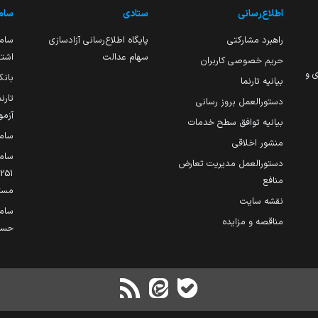
اطلاع‌رسانی
ستادی
ساما
راهبرد مشارکتی
پایگاه اطلاع‌رسانی آزادسازی
ساما
سهام عدالت
اشتغ
حریم خصوصی کاربران
ی و
بانک
بیانیه تارنما
تارن
دستورالعمل بروز رسانی
آزمو
بیانیه توافق سطح خدمات
سام
منشور اخلاقی
ساما
دستورالعمل مدیریت تعارض
منافع
مست
نقشه سایت
سام
مناقصه و مزایده
حساب