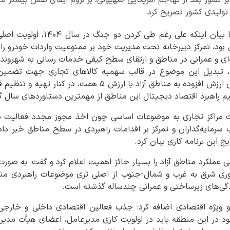
تولیدی کشور تصریح کرد.
به گزارش شادا، رضا مسرور با بیان این
د، تمرکز دبیرخانه تحت مدیریت خود بر ممنوعیت واردات خودرو را ب
ای و عمرانی در مناطق و ارتقای سطح کیفی خدمات رسانی به شهروندان
 درآمدها، تبدیل این موضوع در قالب سهمیه کالاهای تجاری جهت تضمین م
درآمدهای ناشی از اخذ عوارض ارزش افزوده به مناطق آزاد با ارز
یم راهبرد اقتصاد دیجیتال این مناطق از مهمترین دستاوردهای سال
اث مراکز تجاری به موضوعات اساسی چون اخذ مجوز مجدد فعالیت بو
ج این برنامه کاری بیان کرد.
 عملکرد مناطق آزاد را بسیار حائز اهمیت اعلام کرد و گفت: به صورت 
وری شرق به غرب و شمال-جنوب از اصلی تری موضوعات راهبردی منطقه
دگی‌های زیرساختی و عمرانی چندساله گذشته است.
 و ویژه اقتصادی اضافه کرد: جذب فعالین اقتصادی داخلی و خارجی ب
د در این منطقه باید در اولویت کاری مدیرعامل، اعضای هیأت مدیره