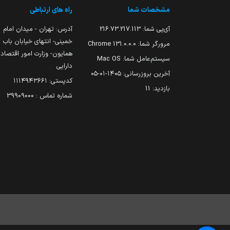
مشخصات شما
راه های ارتباطی
آی‌پی شما:
216.73.217.113
آدرس: تهران - میدان امام
خمینی- انتهای خیابان باب
مرورگر شما:
131.0.0.0 Chrome
همایون- وزارت امور اقتصاد
سیستم‌عامل شما:
Mac OS
دارایی
آخرین بروزرسانی:
۱۴۰۵-۰۱-۰۵
کدپستی: ۱۱۱۴۹۴۳۶۶۱
بازدید:
11
شماره تماس : 39909000