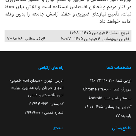
در کنار مردم و فعالان اقتصادی ایستاده است و تلاش برای حفظ
ثبات، تأمین نیازهای ضروری و حفظ آرامش جامعه را بدون وقفه
ادامه خواهد داد
تاریخ انتشار: ۶ فروردین ۱۴۰۵ - ۱۰:۲۸
آخرین بروزرسانی: ۶ فروردین ۱۴۰۵ - ۲۰:۵۷
کد مطلب: 738556
مشخصات شما
راه های ارتباطی
آی‌پی شما:
216.73.216.220
آدرس: تهران - میدان امام خمینی-
انتهای خیابان باب همایون- وزارت
مرورگر شما:
131.0.0.0 Chrome
امور اقتصادی و دارایی
سیستم‌عامل شما:
Android
کدپستی: ۱۱۱۴۹۴۳۶۶۱
آخرین بروزرسانی:
۱۴۰۵-۰۱-۰۶
شماره تماس : 39909000
بازدید:
27
اطلاع‌رسانی
ستادی